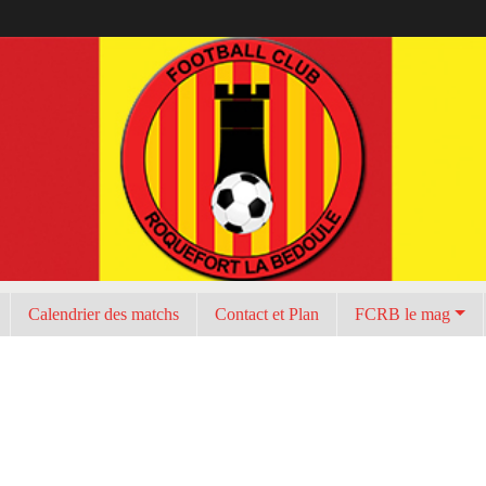
Calendrier des matchs
Contact et Plan
FCRB le mag