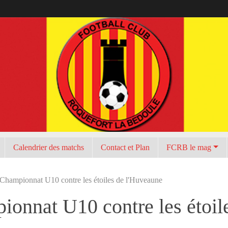
Calendrier des matchs
Contact et Plan
FCRB le mag
Championnat U10 contre les étoiles de l'Huveaune
onnat U10 contre les étoil