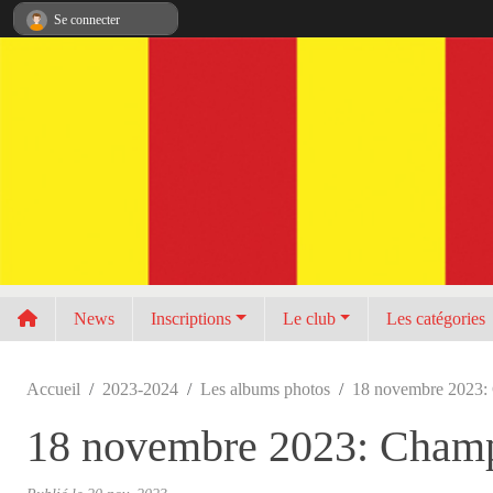
Panneau de gestion des cookies
Se connecter
News
Inscriptions
Le club
Les catégories
Accueil
2023-2024
Les albums photos
18 novembre 2023: 
18 novembre 2023: Champi