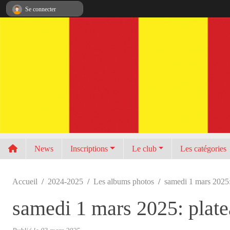
Panneau de gestion des cookies
Se connecter
News
Inscriptions
Le club
Les catégories
Accueil
2024-2025
Les albums photos
samedi 1 mars 2025
samedi 1 mars 2025: pla