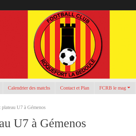
Calendrier des matchs
Contact et Plan
FCRB le mag
: plateau U7 à Gémenos
teau U7 à Gémenos