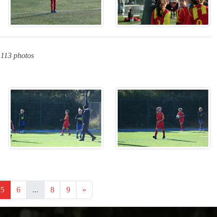
113 photos
5
6
...
8
9
»