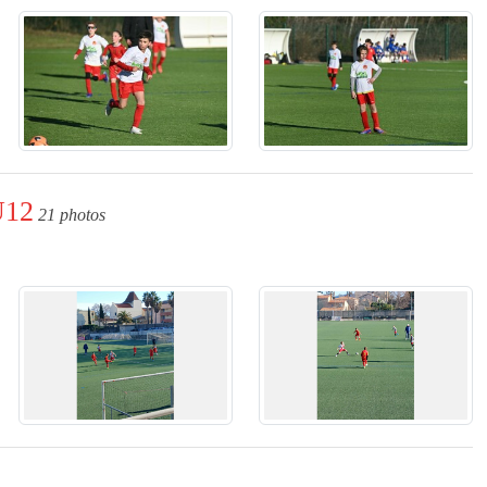
U12
21 photos