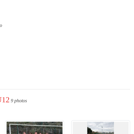
to
U12
9 photos