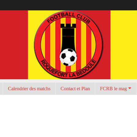
Calendrier des matchs
Contact et Plan
FCRB le mag