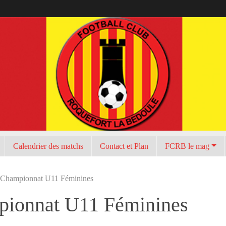
Calendrier des matchs
Contact et Plan
FCRB le mag
 Championnat U11 Féminines
pionnat U11 Féminines