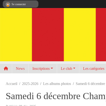
Panneau de gestion des cookies
Se connecter
News
Inscriptions
Le club
Les catégories
Accueil
2025-2026
Les albums photos
Samedi 6 décembre
Samedi 6 décembre Cham