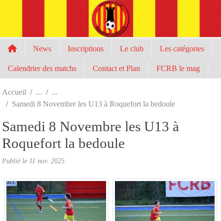
Panneau de gestion des cookies
News
Inscriptions
Le club
Les catégories
Calendrier des matchs
Contact et Plan
FCRB le mag
Accueil
Samedi 8 Novembre les U13 à Roquefort la bedoule
Samedi 8 Novembre les U13 à
Roquefort la bedoule
Publié le
11 nov. 2025